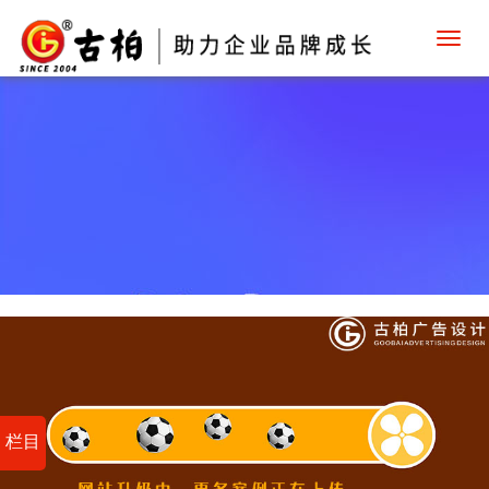
Toggl
navig
栏目