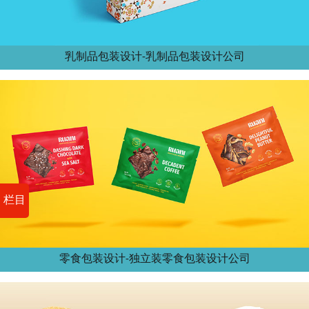
乳制品包装设计-乳制品包装设计公司
栏目
零食包装设计-独立装零食包装设计公司