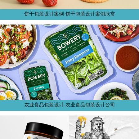
饼干包装设计案例-饼干包装设计案例欣赏
农业食品包装设计-农业食品包装设计公司