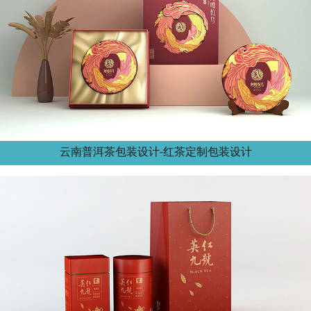
云南普洱茶包装设计-红茶定制包装设计