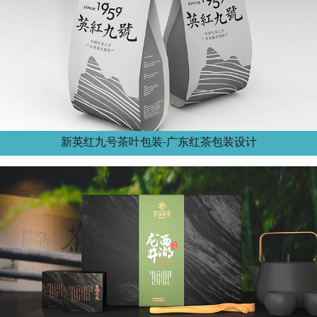
新英红九号茶叶包装-广东红茶包装设计