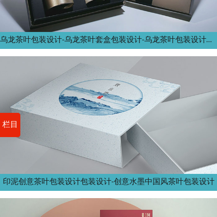
乌龙茶叶包装设计-乌龙茶叶套盒包装设计-乌龙茶叶包装设计公司
栏目
印泥创意茶叶包装设计包装设计-创意水墨中国风茶叶包装设计