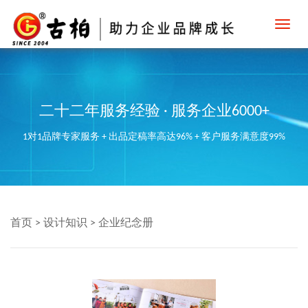
Toggl
navig
二十二年服务经验 · 服务企业6000+
1对1品牌专家服务 + 出品定稿率高达96% + 客户服务满意度99%
首页
>
设计知识
>
企业纪念册