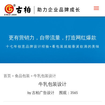
Toggl
navig
更有营销力，自带流量，打造网红爆款
十 七 年 创 意 品 牌 设 计 经 验 + 看 包 装 就 能 垂 涎 欲 滴 的 美 味
首页
>
食品包装
>
牛乳包装设计
牛乳包装设计
by 古柏广告设计
围观：3565