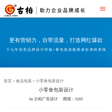
Toggl
navig
更有营销力，自带流量，打造网红爆款
十 七 年 创 意 品 牌 设 计 经 验 + 看 包 装 就 能 垂 涎 欲 滴 的 美 味
首页
>
食品包装
>
小零食包装设计
小零食包装设计
by 古柏广告设计
围观：5265