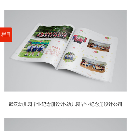
栏目
武汉幼儿园毕业纪念册设计-
幼儿园毕业纪念册设计公司