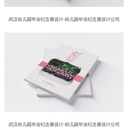
武汉幼儿园毕业纪念册设计-
幼儿园毕业纪念册设计公司
武汉幼儿园毕业纪念册设计-
幼儿园毕业纪念册设计公司