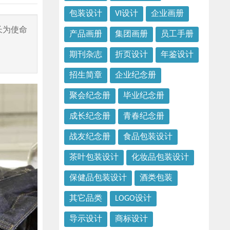
包装设计
VI设计
企业画册
长为使命
产品画册
集团画册
员工手册
期刊杂志
折页设计
年鉴设计
招生简章
企业纪念册
聚会纪念册
毕业纪念册
成长纪念册
青春纪念册
战友纪念册
食品包装设计
茶叶包装设计
化妆品包装设计
保健品包装设计
酒类包装
其它品类
LOGO设计
导示设计
商标设计