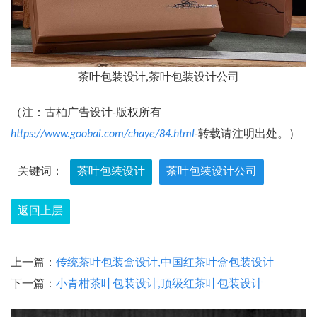
茶叶包装设计,茶叶包装设计公司
（注：古柏广告设计-版权所有
https://www.goobai.com/chaye/84.html
-转载请注明出处。）
关键词：
茶叶包装设计
茶叶包装设计公司
返回上层
上一篇：
传统茶叶包装盒设计,中国红茶叶盒包装设计
下一篇：
小青柑茶叶包装设计,顶级红茶叶包装设计