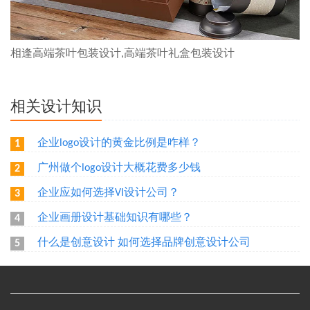
相逢高端茶叶包装设计,高端茶叶礼盒包装设计
相关设计知识
企业logo设计的黄金比例是咋样？
1
广州做个logo设计大概花费多少钱
2
企业应如何选择VI设计公司？
3
企业画册设计基础知识有哪些？
4
什么是创意设计 如何选择品牌创意设计公司
5