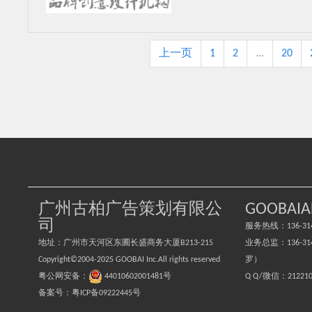
上一页
1
2
...
20
广州古柏广告策划有限公
GOOBAIA
司
服务热线：136-314
地址：广州市天河区东圃长盛商务大厦B213-215
业务总监：136-3149
Copyright©2004-2025 GOOBAI Inc.All rights reserved
罗）
粤公网安备：
44010602001481号
Q Q/微信：
21221
备案号：粤ICP备09222445号