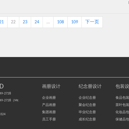
21
22
23
24
...
108
109
下一页
D
画册设计
纪念册设计
包装
9-2728
企业画册
企业纪念册
食品包
-2728（Mr.
产品画册
聚会纪念册
茶叶包
集团画册
毕业纪念册
化妆品
0324
员工手册
成长纪念册
保健品