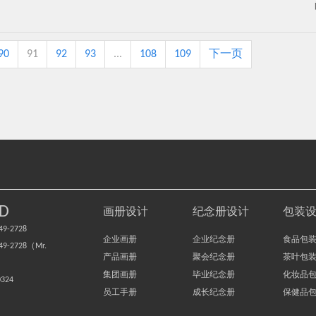
90
91
92
93
...
108
109
下一页
D
画册设计
纪念册设计
包装
9-2728
企业画册
企业纪念册
食品包
-2728（Mr.
产品画册
聚会纪念册
茶叶包
集团画册
毕业纪念册
化妆品
0324
员工手册
成长纪念册
保健品