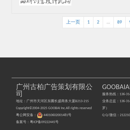
上一页
1
2
...
89
广州古柏广告策划有限公
GOOBAIA
司
服务热线：136-314
地址：广州市天河区东圃长盛商务大厦B213-215
业务总监：136-3149
Copyright©2004-2025 GOOBAI Inc.All rights reserved
罗）
粤公网安备：
44010602001481号
Q Q/微信：
21221
备案号：粤ICP备09222445号