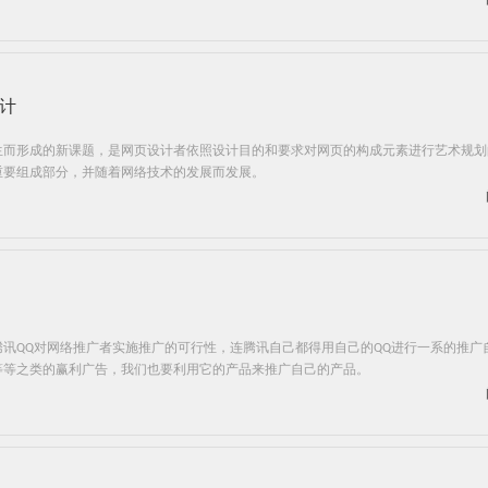
计
生而形成的新课题，是网页设计者依照设计目的和要求对网页的构成元素进行艺术规划
重要组成部分，并随着网络技术的发展而发展。
讯QQ对网络推广者实施推广的可行性，连腾讯自己都得用自己的QQ进行一系的推广
等等之类的赢利广告，我们也要利用它的产品来推广自己的产品。