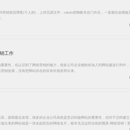
和营销策划博客(个人的)，上传完源文件，robots把蜘蛛关在门外后，一直都在改模
章。
销工作
的重要性，也认识到了网络营销的魅力，很多公司企业都纷纷加入到网站建设行列中，
络营销发展，没有把网站存在的应有价值发挥出来。
提高，据我最近发现，很多的企业公司虽然是意识到做网站的重要性，但对于怎样建立
至做出来的网站就是一张名副其实的网络名片，根本无法达到当初的预算-网络营销！
站呢？下面广州网站建设就说说如何做好一个可以赚钱的网站。