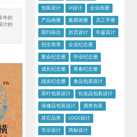
包装设计
VI设计
企业画册
多年的
产品画册
集团画册
员工手册
设计的
期刊杂志
折页设计
年鉴设计
招生简章
企业纪念册
聚会纪念册
毕业纪念册
成长纪念册
青春纪念册
战友纪念册
食品包装设计
茶叶包装设计
化妆品包装设计
保健品包装设计
酒类包装
其它品类
LOGO设计
导示设计
商标设计