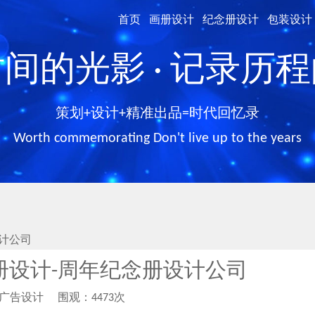
首页
画册设计
纪念册设计
包装设计
间的光影 · 记录历
策划+设计+精准出品=时代回忆录
Worth commemorating Don't live up to the years
计公司
册设计-周年纪念册设计公司
柏广告设计
围观：4473次