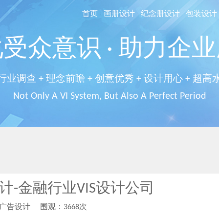
首页
画册设计
纪念册设计
包装设计
受众意识 · 助力企
行业调查 + 理念前瞻 + 创意优秀 + 设计用心 + 超高
Not Only A VI System, But Also A Perfect Period
设计-金融行业VIS设计公司
柏广告设计
围观：3668次