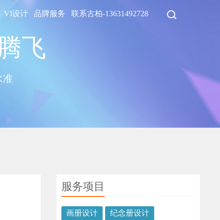
VI设计
品牌服务
联系古柏-13631492728
业腾飞
水准
服务项目
画册设计
纪念册设计