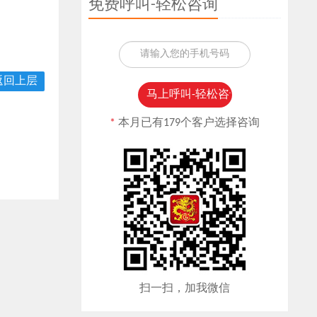
免费呼叫-轻松咨询
返回上层
*
本月已有179个客户选择咨询
扫一扫，加我微信