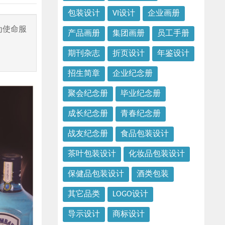
包装设计
VI设计
企业画册
为使命服
产品画册
集团画册
员工手册
期刊杂志
折页设计
年鉴设计
招生简章
企业纪念册
聚会纪念册
毕业纪念册
成长纪念册
青春纪念册
战友纪念册
食品包装设计
茶叶包装设计
化妆品包装设计
保健品包装设计
酒类包装
其它品类
LOGO设计
导示设计
商标设计