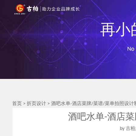
再小
No 
首页
>
折页设计
>
酒吧水单-酒店菜牌/菜谱/菜单拍照设计
酒吧水单-酒店菜
by 古