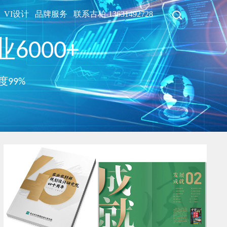
VI设计
品牌服务
联系古柏-13631492728
6000+
度99%