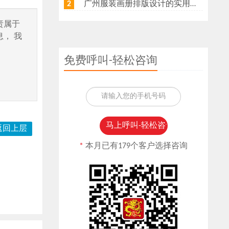
广州服装画册排版设计的实用技巧get
2
责属于
， 我
免费呼叫-轻松咨询
返回上层
*
本月已有179个客户选择咨询