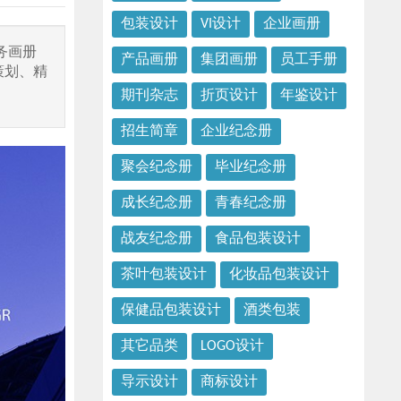
包装设计
VI设计
企业画册
务画册
产品画册
集团画册
员工手册
策划、精
期刊杂志
折页设计
年鉴设计
招生简章
企业纪念册
聚会纪念册
毕业纪念册
成长纪念册
青春纪念册
战友纪念册
食品包装设计
茶叶包装设计
化妆品包装设计
保健品包装设计
酒类包装
其它品类
LOGO设计
导示设计
商标设计