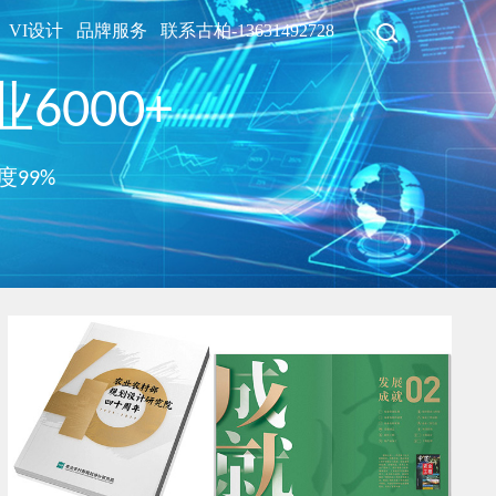
VI设计
品牌服务
联系古柏-13631492728
6000+
度99%