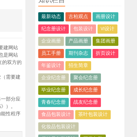
知识栏目
最新动态
古柏观点
画册设计
纪念册设计
包装设计
VI设计
企业画册
产品画册
集团画册
要建网站
员工手册
期刊杂志
折页设计
也是网站
立的双方的
年鉴设计
招生简章
业（需要建
企业纪念册
聚会纪念册
毕业纪念册
成长纪念册
每一部分应
青春纪念册
战友纪念册
书》）。
功能性程序
食品包装设计
茶叶包装设计
化妆品包装设计