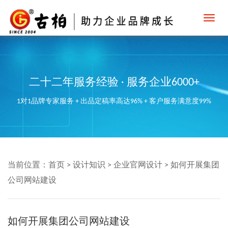
Toggl
navig
二十二年服务经验 · 服务企业6000+
1对1品牌专家服务 + 出品定稿率高达96% + 客户服务满意度99%
当前位置：
首页
>
设计知识
>
企业官网设计
>
如何开展集团
公司网站建设
如何开展集团公司网站建设