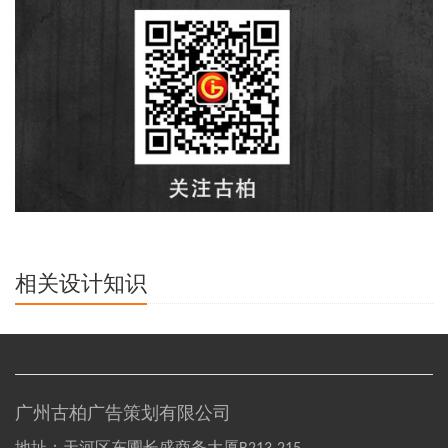
相关设计知识
广州古柏广告策划有限公司