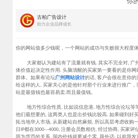
你
古柏广告设计
助力企业品牌成长
你的网站值多少钱呢，一个网站的成功与失败很大程度体
大家都认为建站有了流量就有钱. 其实不完全对,
广
体价值起决定性作用. 头脑清醒的买家第一要看的是你网
群体。如果有论坛
广州网站设计
的话, 客户会很在意你的
给这样的人, 买家关心的是他针对那个行业来进行推广
站是最值钱也最容易卖.而且最值钱。
地方性综合性质, 比如说信息港, 地方性综合论坛等等,
他们最想要的, 这两类人也是出价钱比较高. 如果碰到好买家
拓当地华人市场, 从新建站自然麻烦, 所以高层考虑收购一
日IP都在3000---4000, 注册会员数相仿, 经过协商, 
因为货币的关系, 国内价钱就要减个零. 题外话: 以前我