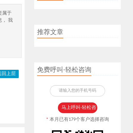
责属于
， 我
推荐文章
免费呼叫-轻松咨询
返回上层
*
本月已有179个客户选择咨询