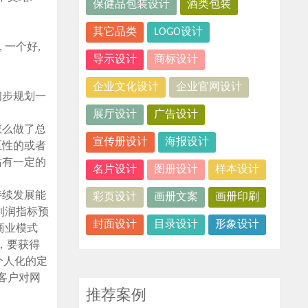
保健品包装设计
酒类包装
其它品类
LOGO设计
 一个好,
导示设计
商标设计
企业文化设计
企业官网设计
初步规划一
展厅设计
广告设计
怎么做了总
宣传册设计
海报设计
区性的或者
站有一定的
名片设计
图册设计
样本设计
持续发展能
彩页设计
画册文案
画册印刷
利润指标预
封面设计
目录设计
形象设计
商业模式
说，要获得
、个人化的定
个客户对网
推荐案例