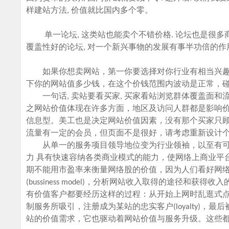
样建站方法, 价值就比国内多个零。
单一论坛, 这类站也能卖个不错价格. 论坛也是很多商
覆盖性好的论坛, 对一个新兴事物的发展有事半功倍的作
如果你想卖网站，第一你要选择对你行业有相当兴趣
下你的网站值多少钱，在这个价钱范围内波动是正常，
一句话, 卖站要看买家, 买家看站浏览群体覆盖面和流
之网站价值体现在许多方面，地区及访问人群都是影响
信息型。美工也是决定网站价值因素，没有那个买家只
流量有一定的会员，但页面不是很好，请考虑重新设计
从单一的服务项目领导地位变为行业领袖，以至有可
力 具有快速容纳各类商业模式的能力，使网络上商业平
期不能用市盈率来衡量网络股的价值，因为人们看好网络
(bussiness model)，分析网站收入取得的途径
有价值客户都要经历这样的过程：从开始上网时乱逛式点击(click
制服务所吸引，注册成为某站的忠实客户(loyalty)，最
站的价值需求，它也驱动着网站价值与服务升级。这些