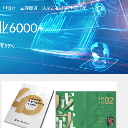
VI设计
品牌服务
联系古柏-13631492728
6000+
度99%