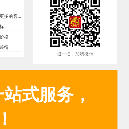
多的客户？
标
价格
兼得
扫一扫，加我微信
一站式服务，
！