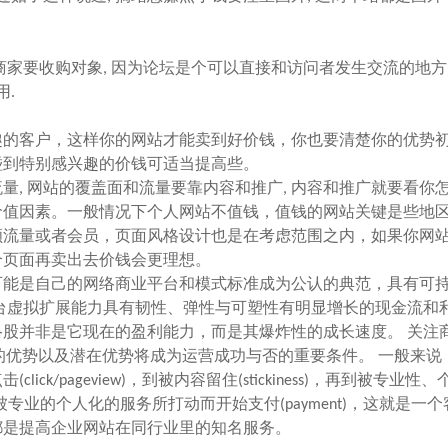
家要收购对象, 因为论坛是个可以直接和访问者发生交流的地方,
用.
的客户，这样你的网站才能卖到好价钱，你也要清楚你的优势
碰到特别感兴趣的价钱可适当提高些。
量, 网站的覆盖面和流量要靠内容和推广, 内容和推广就要看你
价值因素。一般情况下个人网站不值钱，值钱的网站关键是些地
顾流量或者会员，页面风格设计也是在考虑范围之内，如果你网
个页面再卖出去价钱会更理想。
能是自己的网络商业平台和模式标准成为公认的典范，具有可
台虚拟扩展能力具有韧性、弹性与可塑性有明显增长的现金流和
股并非是它现在的盈利能力，而是其爆炸性的成长速度。 关注
和获得收入的优势以及潜在优势将成为运营成功与否的重要条件。 一般来
/pageview)，到被内容留住(stickiness)，再到被专业性
后被专业的个人化的服务所打动而开始支付(payment)，这就是一
都是提高企业网站在同行业里的知名服务。