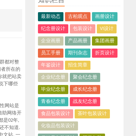
知识栏目
最新动态
古柏观点
画册设计
纪念册设计
包装设计
VI设计
企业画册
产品画册
集团画册
员工手册
期刊杂志
折页设计
人群都对整
年鉴设计
招生简章
问者所在的
 你就把站卖
企业纪念册
聚会纪念册
说下哪些
毕业纪念册
成长纪念册
青春纪念册
战友纪念册
方性网站是
想借助网络开
食品包装设计
茶叶包装设计
是02年,
化妆品包装设计
果还不知道.
文站. 一