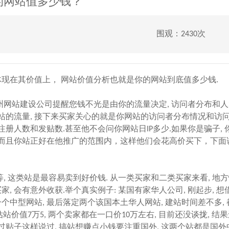
的网站值多少钱？
围观：2430次
现在其价值上， 网站价值分析也就是你的网站到底值多少钱.
州网站建设
公司提醒您钱不光是由你的流量决定, 访问者分布和
站的流量, 接下来买家关心的就是你网站的访问者分布情况和访
注册人数和发贴数.甚至他不会问你网站日IP多少.如果你是骗子,
，而且你站正好在他推广的范围内，这样他们会花高价买下，下面
 这类站是最容易卖到好价钱. 从一类买家和二类买家来看, 地
, 会有意外收获.举个真实例子: 某国有家华人公司, 刚起步, 
个中型网站, 最后落定两个该国本土华人网站, 建站时间差不多, 都
买家评估站价值7万5, 两个卖家都在一口价10万左右, 目前还没谈拢, 结
发过贴子这样说过, 搞站想赚点小钱要注重国外, 这两个站都是国外中