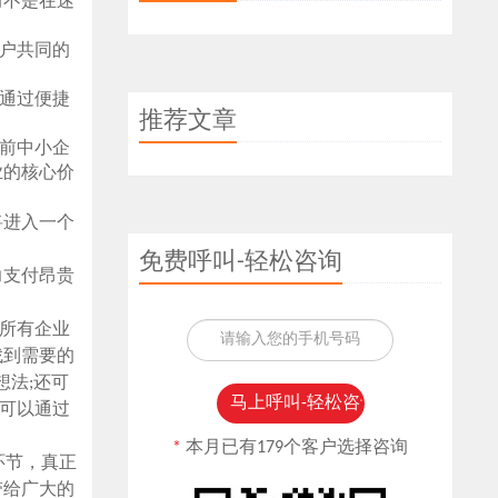
而不是在迷
户共同的
通过便捷
推荐文章
前中小企
业的核心价
将进入一个
免费呼叫-轻松咨询
力支付昂贵
，所有企业
找到需要的
想法;还可
都可以通过
*
本月已有179个客户选择咨询
环节，真正
带给广大的