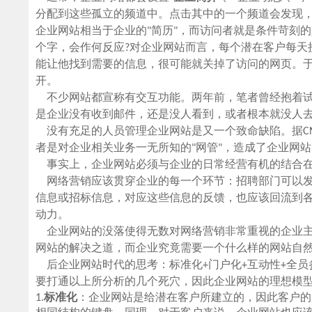
分配到这些孤立的频道中。点击其中的一个频道会发现
企业网站相当于企业的"简历"，而访问者就是条件苛刻的
个字，会作何反应?对企业网站而言，每个潜在客户每天
能让他找到需要的信息，很可能就关掉了访问的网页。
开。
不少网站都宣称有交互功能。两年前，笔者曾经抱着试
是企业没有收到邮件，还是没人看到，或者根本就没人去
没有充足的人员管理企业网站是又一个致命缺陷。据CN
者是对企业相关业务一无所知的"网管"，造成了企业网
事实上，企业网站必须与企业的日常经营有机的结合在
网络营销应该贯穿企业的每一个环节：招聘部门可以发
信息或招标信息，对应这些信息的反馈，也应该回流到
动力。
企业网站的没落使得无数对网络营销非常重视的企业主
网站的解决之道，而企业究竟需要一个什么样的网站自
后企业网站时代的思考：标准化+门户化+互动性+全员
要打通以上所分析的几个死穴，因此企业网站的理想模
1.
标准化
：企业网站是给潜在客户所建立的，因此客户的