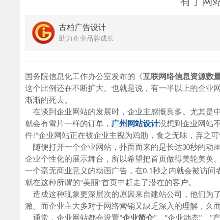
有了网
古柏广告设计
助力企业品牌成长
国务院信息化工作办公室发布的《
互联网络信息资源数
这个比例还在不断扩大。也就是说，有一半以上的企业
渐渐的死去。
在谈到企业网站的发展时，企业主感慨良多。尤其是中
就会有雪片一样的订单，
广州网站设计
没想到企业网站
件!"企业网站正在被企业主视为鸡肋，食之无味，弃之可
随便打开一个企业网站，扑面而来的是长达30秒的动
企业个性化的展示舞台，所以希望把首页做得美轮美奂
一个毫无商业意义的动画广告，在0.1秒之内就会被访
就在这种所谓的"美丽"首页中赶走了潜在的客户。
造成这种现象更深层次的原因来自建站公司，他们为了
激。而企业主大多对于网络营销又缺乏深入的理解，久
通常，企业网站都会设置"
企业简介
"、"企业动态"、