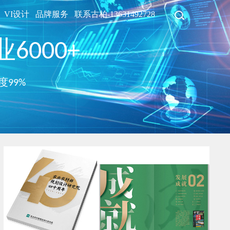
VI设计
品牌服务
联系古柏-13631492728
6000+
度99%