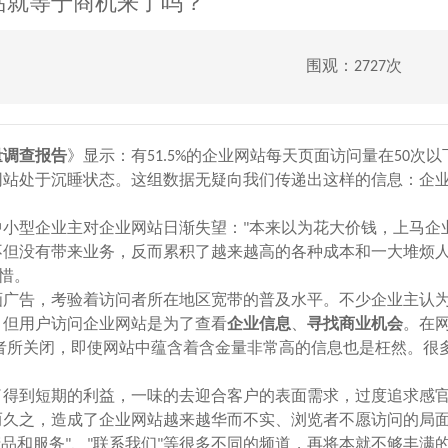
站就等于商机来了吗？
围观：2727次
量调查报告
》显示：有51.5%的企业网站每天页面访问量在50次
网站处于沉睡状态。这组数据无疑向我们传递出这样的信息：企
小型企业主对企业网站日渐失望："本来以为花大价钱，上马企
不但没有带来业务，反而累积了越来越高的各种成本和一大堆烦
惜。
画广告，考验着访问者所在地区宽带的普及水平。不少企业主认
。但用户访问企业网站是为了查看
企业信息
、
寻找商业机会
。在
问者所关闭，即使网站中蕴含着含金量非常高的信息也是枉然。很
得到短期的利益，一味的去迎合客户的表面需求，过度追求感
而久之，造成了企业网站越来越华而不实、浏览者不愿访问的局
"产品和服务"、"联系我们"等很多不同的频道，再将本就不够丰满