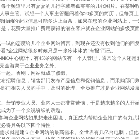
，每个频道里只有寥寥的几行字或者孤零零的几张图片。在某种
人事主管。试想一个人事主管翻阅着你20多页的简历，但每页上
接触到的企业信息可能多达上百条，如果在您的企业网站上，一
于是，花费大量推广费用获得的潜在客户就在企业网站的多级页
一试的态度给几个企业网站留言，到现在还没有收到他们的回
看?企业网站很多时候只是一张冷冰冰的"海报"而已。
NIC中心统计，有45%的网站仅有一个人管理，通常这个人还是
站完全游离于企业业务之外。
一起。否则，网站就成了点缀。
布招聘信息，销售部门发布产品信息和促销信息，而采购部门
各部门相关人员的手中，及时的处理。全员推广才是企业网站发
、营销专业人员、业内人士都非常苦恼，于是越来越多的人开
然成为了一个众说纷纭的话题。
参与企业网站如果想走出困境，真正成为帮助企业推广的有力武
型必将具备以下四个特性：
需求就是建立企业网站的最高需求。全世界有几亿台电脑，但他