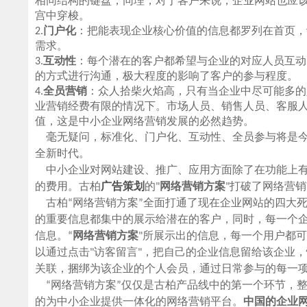
相同结构的键盘，同理，对于客户来说，企业网站也应
宫中穿梭。
2.
门户化
：把能表现企业核心价值的信息都罗列在首页，
需求。
3.
互动性
：每个潜在的客户都希望与企业的对应人员互动
的方式进行沟通，极大程度的影响了客户的参与程度。
4.
全员营销
：众人拾柴火焰高，只有当企业中尽可能多的
业营销经费有限的情况下。市场人员、销售人员、客服
值，这是中小企业网络营销发展的必然趋势。
毫无疑问，标准化、门户化、互动性、全员参与将是
全新时代。
中小企业对网站建设、推广、应用方面除了在功能上有
的费用。古柏
广告策划
的"
网络营销方案
"打破了网络营
古柏“网络营销方案”全面打通了现在企业网站的四大死
的重要信息都集中的展示给潜在的客户，同时，每一个
信息。“
网络营销方案
"所展示出的信息，每一个用户都可
以通过点击"访客留言"，把自己的企业信息留给该企业
关联，捆绑为该企业的个人会员，通过日常参与的每一
“网络营销方案”仅仅是古柏产品线中的第一个环节，
的为中小企业提供一体化的网络营销平台。
中国的企业