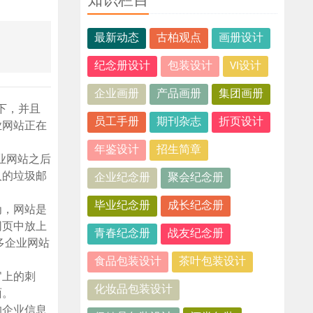
知识栏目
最新动态
古柏观点
画册设计
纪念册设计
包装设计
VI设计
企业画册
产品画册
集团画册
以下，并且
员工手册
期刊杂志
折页设计
业网站正在
年鉴设计
招生简章
业网站之后
人的垃圾邮
企业纪念册
聚会纪念册
毕业纪念册
成长纪念册
为，网站是
网页中放上
青春纪念册
战友纪念册
多企业网站
食品包装设计
茶叶包装设计
官上的刺
化妆品包装设计
面。
的企业信息