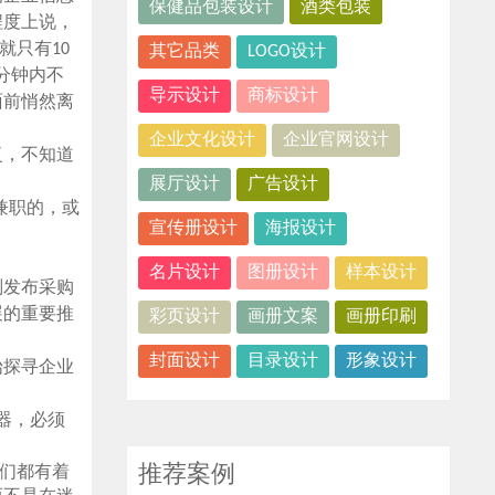
保健品包装设计
酒类包装
程度上说，
就只有10
其它品类
LOGO设计
分钟内不
导示设计
商标设计
面前悄然离
企业文化设计
企业官网设计
复，不知道
展厅设计
广告设计
兼职的，或
宣传册设计
海报设计
名片设计
图册设计
样本设计
则发布采购
展的重要推
彩页设计
画册文案
画册印刷
封面设计
目录设计
形象设计
始探寻企业
器，必须
推荐案例
们都有着