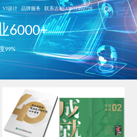
VI设计
品牌服务
联系古柏-13631492728
6000+
度99%