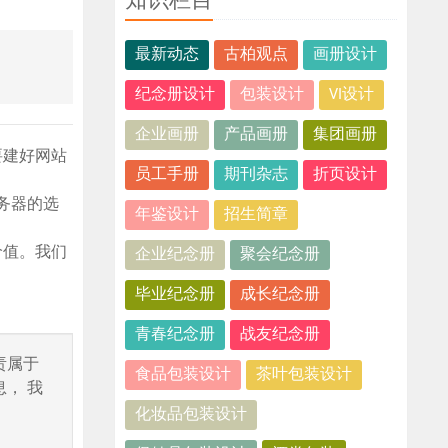
知识栏目
最新动态
古柏观点
画册设计
纪念册设计
包装设计
VI设计
企业画册
产品画册
集团画册
要建好网站
员工手册
期刊杂志
折页设计
务器的选
年鉴设计
招生简章
价值。我们
企业纪念册
聚会纪念册
毕业纪念册
成长纪念册
青春纪念册
战友纪念册
责属于
食品包装设计
茶叶包装设计
， 我
化妆品包装设计