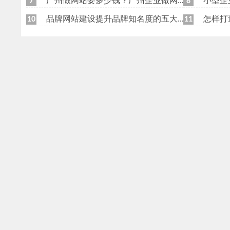
广州做网站要多少钱？广州企业做网站要找谁？
小型企
7
8
品牌网站建设提升品牌知名度的五大原则
怎样打
10
11