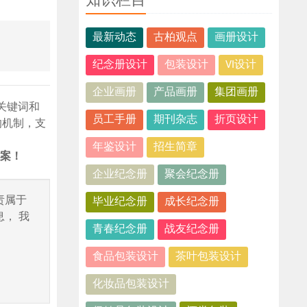
知识栏目
最新动态
古柏观点
画册设计
纪念册设计
包装设计
VI设计
企业画册
产品画册
集团画册
关键词和
员工手册
期刊杂志
折页设计
的机制，支
年鉴设计
招生简章
方案！
企业纪念册
聚会纪念册
责属于
毕业纪念册
成长纪念册
， 我
青春纪念册
战友纪念册
食品包装设计
茶叶包装设计
化妆品包装设计