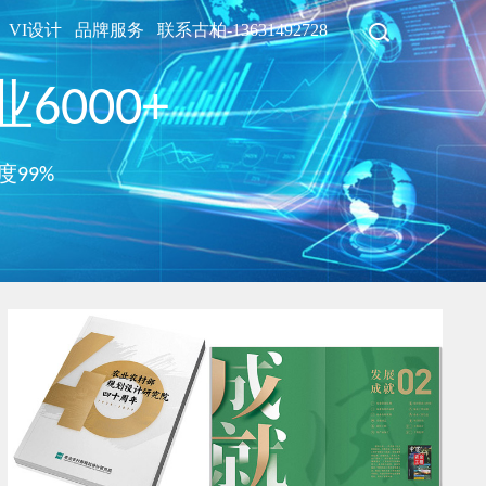
VI设计
品牌服务
联系古柏-13631492728
6000+
度99%