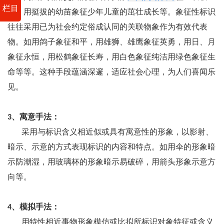
栏目
盟，用挺拔的幼苗象征少年儿童的茁壮成长等。象征性标识
往往采用已为社会约定俗成认同的关联物象作为有效代表
物。如用鸽子象征和平，用雄狮、雄鹰象征英勇，用日、月
象征永恒，用松鹤象征长寿，用白色象征纯洁用绿色象征生
命等等。这种手段蕴涵深邃，适应社会心理，为人们喜闻乐
见。
3、寓意手法：
采用与标识含义相近似或具有寓意性的形象，以影射、
暗示、示意的方式表现标识的内容和特点。如用伞的形象暗
示防潮湿，用玻璃杯的形象暗示易破碎，用箭头形象示意方
向等。
4、模拟手法：
用特性相近事物形象模仿或比拟所标识对象特征或含义