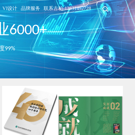
VI设计
品牌服务
联系古柏-13631492728
6000+
度99%