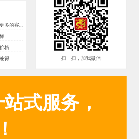
多的客户？
标
价格
扫一扫，加我微信
兼得
一站式服务，
！