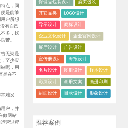
保健品包装设计
酒类包装
的特点，同
象便是能够
其它品类
LOGO设计
到用户所想
导示设计
商标设计
却没有自己
也不多，找
企业文化设计
企业官网设计
心良苦。
展厅设计
广告设计
广告无疑是
宣传册设计
海报设计
欢，至少应
网站呢，用
名片设计
图册设计
样本设计
该是在不
彩页设计
画册文案
画册印刷
封面设计
目录设计
形象设计
非常难发
骗用户，并
在做网站
推荐案例
站运营过程