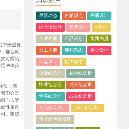
知识栏目
最新动态
古柏观点
画册设计
纪念册设计
包装设计
VI设计
企业画册
产品画册
集团画册
其中最重要
员工手册
期刊杂志
折页设计
户，那么就
性的对网站
年鉴设计
招生简章
站用户体验
企业纪念册
聚会纪念册
毕业纪念册
成长纪念册
经常上网
，我们会选
青春纪念册
战友纪念册
的耐心去等
从硬性条件
食品包装设计
茶叶包装设计
公司，查找
化妆品包装设计