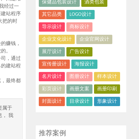
保健品包装设计
酒类包装
而我经过一
新建站程序
其它品类
LOGO设计
大把的时
导示设计
商标设计
企业文化设计
企业官网设计
松的赚钱，
败的。
展厅设计
广告设计
公司，通过
宣传册设计
海报设计
己的建站程
名片设计
图册设计
样本设计
累，最终都
彩页设计
画册文案
画册印刷
封面设计
目录设计
形象设计
责属于
， 我
推荐案例