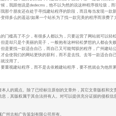
，我跟他说是dedecms，他不以为然的说这种程序很垃圾，
而我那个朋友还在处于寻找建站程序的阶段，而且每当发现一款
变得多么的遥远!如果一个站长为了找一款完美的程序而浪费了
的门槛高了不少，有很多人都以为，只要运营了网站就可以轻
，但是却只是个美丽的晃子，一般抱有这种轻松梦想的人都会失
但是要找一款适合自己，而自己又可能驾驭的程序，广州建站
，才会使我们的网站更快的获利，而不是去找、去等一款适合自
悔就没用了。
要重视建站程序，而不是去依赖建站程序，要不然就会为他所
者本人的观点。除了已经标注原创的文章外，其它文章版权和文
信息，其版权属于其合法持有人。对可以提供充分证据的侵权信息
属广州古柏广告策划有限公司所有。