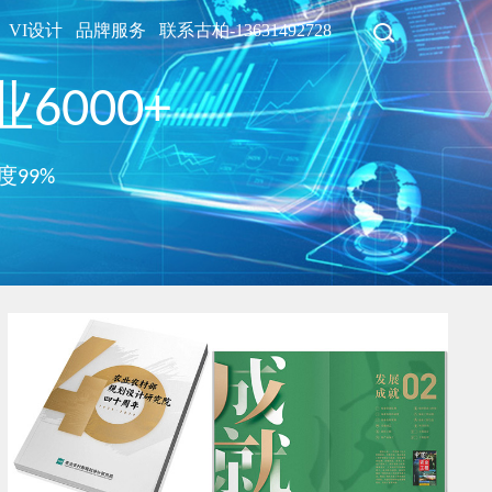
VI设计
品牌服务
联系古柏-13631492728
6000+
度99%