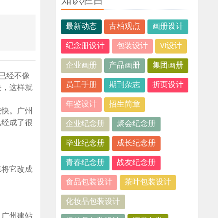
知识栏目
最新动态
古柏观点
画册设计
纪念册设计
包装设计
VI设计
企业画册
产品画册
集团画册
已经不像
员工手册
期刊杂志
折页设计
决，这样就
年鉴设计
招生简章
较快。广州
已经成了很
企业纪念册
聚会纪念册
毕业纪念册
成长纪念册
青春纪念册
战友纪念册
来将它改成
食品包装设计
茶叶包装设计
化妆品包装设计
。广州建站