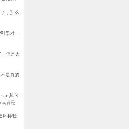
录了，那么
索引擎对一
了。但是大
是不是真的
cn=其它
V或者是
换链接我