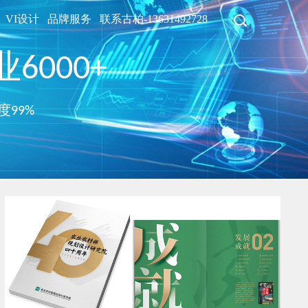
VI设计
品牌服务
联系古柏-13631492728
6000+
度99%