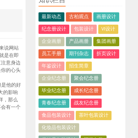
知识栏目
最新动态
古柏观点
画册设计
纪念册设计
包装设计
VI设计
企业画册
产品画册
集团画册
来说网站
员工手册
期刊杂志
折页设计
就是在即
直注意身边
年鉴设计
招生简章
决你的心头
企业纪念册
聚会纪念册
但是他的好
毕业纪念册
成长纪念册
大的影响
样，那么
青春纪念册
战友纪念册
不会有一个
食品包装设计
茶叶包装设计
化妆品包装设计