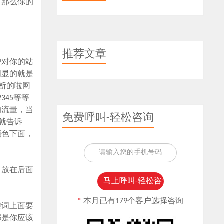
，那么你的
推荐文章
户对你的站
明显的就是
断的啦网
345等等
的流量，当
免费呼叫-轻松咨询
就告诉
颜色下面，
，放在后面
*
本月已有179个客户选择咨询
键词上面要
都是你应该