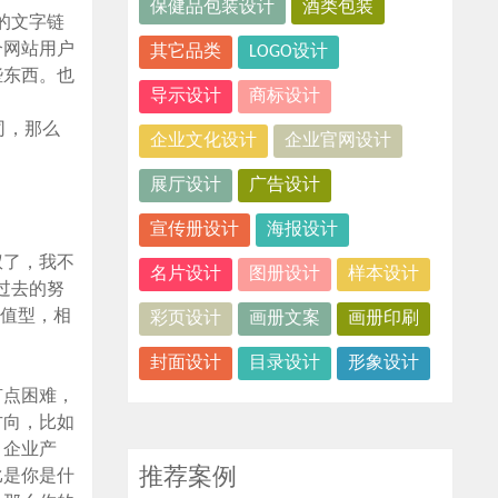
保健品包装设计
酒类包装
的文字链
个网站用户
其它品类
LOGO设计
些东西。也
导示设计
商标设计
公司，那么
企业文化设计
企业官网设计
展厅设计
广告设计
宣传册设计
海报设计
权了，我不
名片设计
图册设计
样本设计
过去的努
价值型，相
彩页设计
画册文案
画册印刷
封面设计
目录设计
形象设计
有点困难，
方向，比如
，企业产
推荐案例
比是你是什