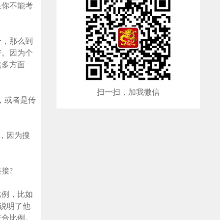
果你不能考
个，那么到
好。因为个
然多方面
扫一扫，加我微信
，或者是传
，因为搜
接?
比例，比如
全说明了他
符合比例。