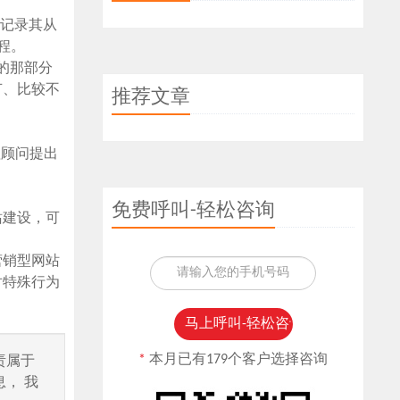
，记录其从
过程。
的那部分
节、比较不
推荐文章
理顾问提出
免费呼叫-轻松咨询
站建设，可
营销型网站
对特殊行为
*
本月已有179个客户选择咨询
责属于
， 我