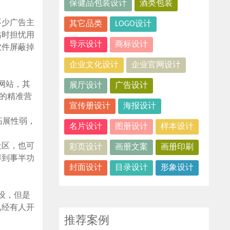
保健品包装设计
酒类包装
不少广告主
其它品类
LOGO设计
站时担忧用
导示设计
商标设计
软件屏蔽掉
企业文化设计
企业官网设计
网站，其
展厅设计
广告设计
身的精准营
宣传册设计
海报设计
拓展性弱，
名片设计
图册设计
样本设计
社区，也可
彩页设计
画册文案
画册印刷
得到事半功
封面设计
目录设计
形象设计
设，但是
已经有人开
推荐案例