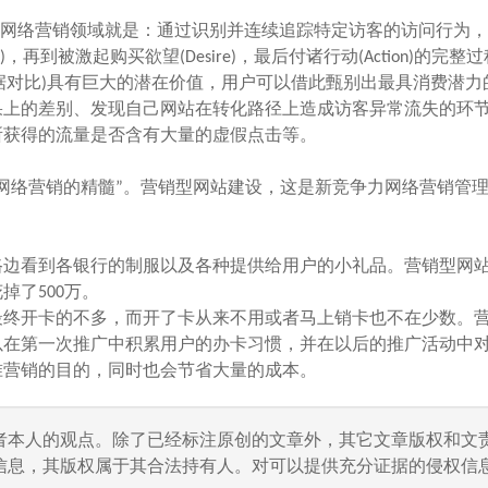
在网络营销领域就是：通过识别并连续追踪特定访客的访问行为
est)，再到被激起购买欲望(Desire)，最后付诸行动(Action)的完整
数据对比)具有巨大的潜在价值，用户可以借此甄别出最具消费潜力
果上的差别、发现自己网站在转化路径上造成访客异常流失的环
所获得的流量是否含有大量的虚假点击等。
络营销的精髓”。营销型网站建设，这是新竞争力网络营销管
边看到各银行的制服以及各种提供给用户的小礼品。营销型网
了500万。
终开卡的不多，而开了卡从来不用或者马上销卡也不在少数。
以在第一次推广中积累用户的办卡习惯，并在以后的推广活动中
准营销的目的，同时也会节省大量的成本。
者本人的观点。除了已经标注原创的文章外，其它文章版权和文
信息，其版权属于其合法持有人。对可以提供充分证据的侵权信息