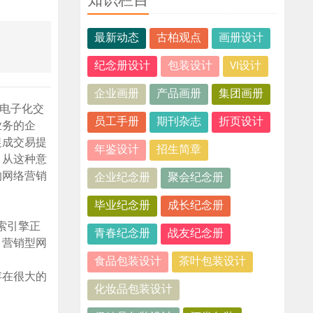
知识栏目
最新动态
古柏观点
画册设计
纪念册设计
包装设计
VI设计
企业画册
产品画册
集团画册
电子化交
员工手册
期刊杂志
折页设计
业务的企
促成交易提
年鉴设计
招生简章
。从这种意
的网络营销
企业纪念册
聚会纪念册
毕业纪念册
成长纪念册
索引擎正
青春纪念册
战友纪念册
。营销型网
食品包装设计
茶叶包装设计
存在很大的
化妆品包装设计