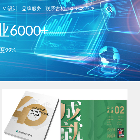
VI设计
品牌服务
联系古柏-13631492728
6000+
度99%