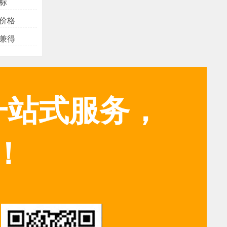
标
价格
兼得
一站式服务，
！