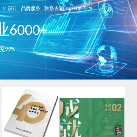
VI设计
品牌服务
联系古柏-13631492728
6000+
度99%