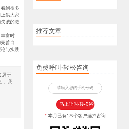
常看到很多
网上供大家
的失败的教
推荐文章
常丰富时，
的完善自
理论与实践
免费呼叫-轻松咨询
责属于
， 我
*
本月已有179个客户选择咨询