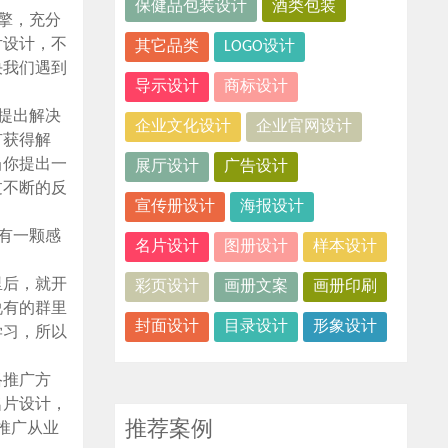
保健品包装设计
酒类包装
擎，充分
片设计，不
其它品类
LOGO设计
决我们遇到
导示设计
商标设计
提出解决
企业文化设计
企业官网设计
有获得解
当你提出一
展厅设计
广告设计
过不断的反
宣传册设计
海报设计
有一颗感
名片设计
图册设计
样本设计
里后，就开
彩页设计
画册文案
画册印刷
说有的群里
封面设计
目录设计
形象设计
学习，所以
络推广方
名片设计，
推荐案例
推广从业