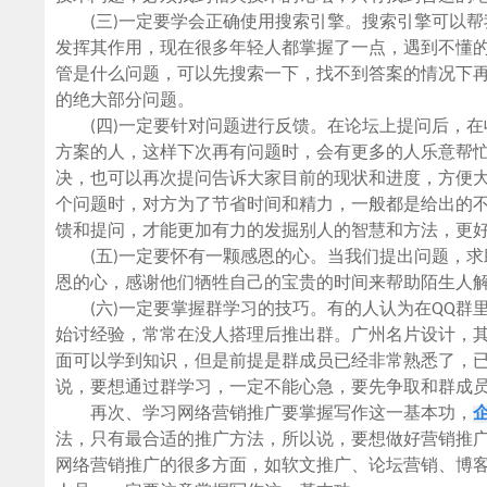
(三)一定要学会正确使用搜索引擎。搜索引擎可以帮
发挥其作用，现在很多年轻人都掌握了一点，遇到不懂
管是什么问题，可以先搜索一下，找不到答案的情况下
的绝大部分问题。
(四)一定要针对问题进行反馈。在论坛上提问后，在
方案的人，这样下次再有问题时，会有更多的人乐意帮
决，也可以再次提问告诉大家目前的现状和进度，方便
个问题时，对方为了节省时间和精力，一般都是给出的
馈和提问，才能更加有力的发掘别人的智慧和方法，更
(五)一定要怀有一颗感恩的心。当我们提出问题，求
恩的心，感谢他们牺牲自己的宝贵的时间来帮助陌生人
(六)一定要掌握群学习的技巧。有的人认为在QQ群
始讨经验，常常在没人搭理后推出群。广州名片设计，
面可以学到知识，但是前提是群成员已经非常熟悉了，
说，要想通过群学习，一定不能心急，要先争取和群成
再次、学习网络营销推广要掌握写作这一基本功，
法，只有最合适的推广方法，所以说，要想做好营销推
网络营销推广的很多方面，如软文推广、论坛营销、博客