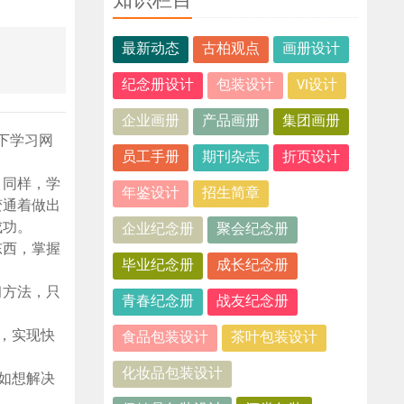
知识栏目
最新动态
古柏观点
画册设计
纪念册设计
包装设计
VI设计
企业画册
产品画册
集团画册
下学习网
员工手册
期刊杂志
折页设计
。同样，学
年鉴设计
招生简章
变通着做出
成功。
企业纪念册
聚会纪念册
东西，掌握
毕业纪念册
成长纪念册
习方法，只
青春纪念册
战友纪念册
，实现快
食品包装设计
茶叶包装设计
化妆品包装设计
如想解决