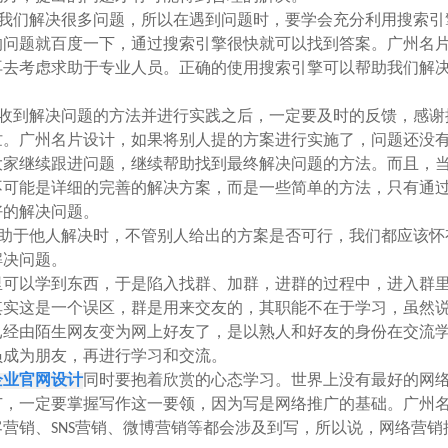
我们解决很多问题，所以在遇到问题时，要学会充分利用搜索引
的问题就百度一下，通过搜索引擎很快就可以找到答案。广州名
再去考虑求助于专业人员。正确的使用搜索引擎可以帮助我们解
收到解决问题的方法并进行实践之后，一定要及时的反馈，感谢
忙。广州名片设计，如果将别人提的方案进行实施了，问题还没
大家继续跟进问题，继续帮助找到最终解决问题的方法。而且，
不可能是详细的完善的解决方案，而是一些简单的方法，只有通
好的解决问题。
助于他人解决时，不管别人给出的方案是否可行，我们都应该怀
解决问题。
里可以学到东西，于是陷入找群、加群，进群的过程中，进入群
其实这是一个误区，群是用来交友的，其职能不在于学习，虽然
已经由陌生网友变为网上好友了，是以熟人和好友的身份在交流
员成为朋友，再进行学习和交流。
企业官网设计
同时要抱着欣赏的心态学习。世界上没有最好的网
广，一定要掌握写作这一要领，因为写是网络推广的基础。广州
营销、SNS营销、微博营销等都会涉及到写，所以说，网络营销