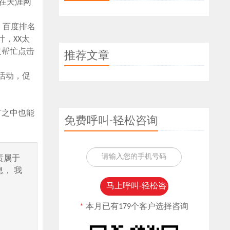
在天涯网
，百度排名
，XX太
友帮忙点击
推荐文章
活动，促
广之中也能
免费呼叫-轻松咨询
责属于
， 我
*
本月已有179个客户选择咨询