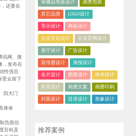
保健品包装设计
酒类包装
外，还要在
其它品类
LOGO设计
导示设计
商标设计
企业文化设计
企业官网设计
展厅设计
广告设计
腾讯网、搜
宣传册设计
海报设计
体，发布在
动性强且
名片设计
图册设计
样本设计
标受众留下
彩页设计
画册文案
画册印刷
。四大门
封面设计
目录设计
形象设计
亲身体
压制负面信
推荐案例
度百科及