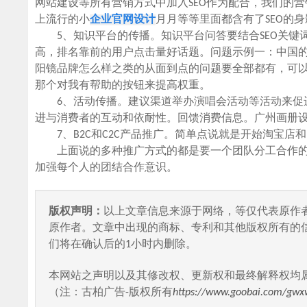
网站建设等所有营销方式中加入SEO作为配合，我们的
上流行的小
企业官网设计
月月等等里面都含有了SEO的身
5、知识平台的传播。知识平台问答要结合SEO关键
高，排名靠前的用户点击量好话题。问题示例一：中国的
阳镜品牌怎么样之类的从面到点的问题要全部都有，可
那个对我有帮助的按钮来提高权重。
6、活动传播。建议渠道举办演唱会活动等活动来促进
进与消费者的互动和依耐性。回馈消费信息。广州画册设
7、B2C和C2C产品推广。简单点说就是开始淘宝店
上面说的多种推广方式的都是要一个团队分工合作的
加强每个人的团结合作意识。
版权声明：
以上文章信息来源于网络，等仅代表原作
原作者。文章中出现的商标、专利和其他版权所有的
们将在确认后的1小时内删除。
本网站之声明以及其修改权、更新权和最终解释权均
（注：古柏广告-版权所有
https://www.goobai.com/gwx