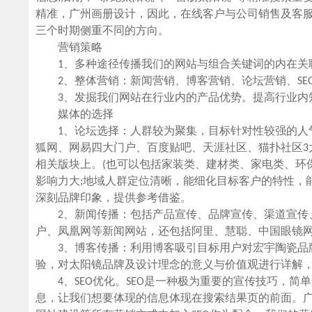
精准，广州画册设计，因此，在线客户与公司销售及客
三个时期侧重不同的方向。
营销策略
1、多种途径传播我们的网站与组合关键词的内在关
2、整体营销：新闻营销、博客营销、论坛营销、SE
3、发掘我们网站在行业内的产品优势。提高行业内
媒体的选择
1、论坛选择：人群较为聚集，目标针对性较强的人气论
狐网、网易四大门户、百度贴吧、天涯社区、猫扑社区3
相关版块上。(也可以包括家装类、建材类、家电类、环
影响力大;地域人群定位清晰，能细化目标客户的特性，
深刻品牌印象，提供参考借鉴。
2、新闻传播：包括产品宣传、品牌宣传、渠道宣传、
户、凤凰网等新闻网站，还包括阿里、慧聪、中国眼镜网
3、博客传播：利用博客吸引目标用户对宏宇陶瓷品牌
验，对太阳镜品牌及设计理念的意义与价值观进行详解
4、SEO优化。SEO是一种极为重要的宣传技巧，简
息，让我们想要体现的信息体现在搜索结果页的前面。广