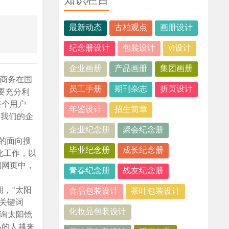
知识栏目
最新动态
古柏观点
画册设计
纪念册设计
包装设计
VI设计
企业画册
产品画册
集团画册
商务在国
员工手册
期刊杂志
折页设计
要充分利
每个用户
年鉴设计
招生简章
受我们的企
企业纪念册
聚会纪念册
的面向搜
毕业纪念册
成长纪念册
化工作，以
到网页中，
青春纪念册
战友纪念册
，“太阳
食品包装设计
茶叶包装设计
关键词
化妆品包装设计
查询太阳镜
品的人越来