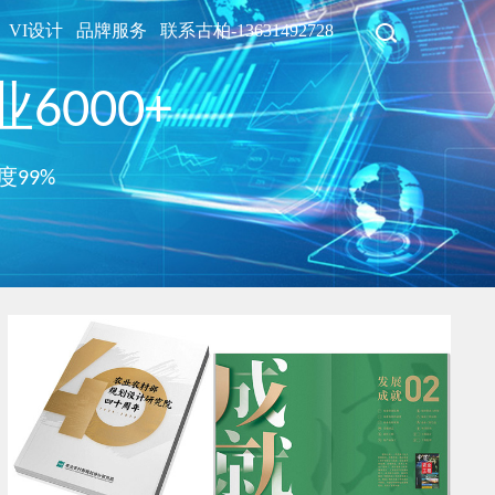
VI设计
品牌服务
联系古柏-13631492728
6000+
度99%