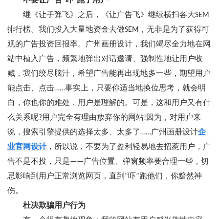
不要让广告“吓”跑了用户
继《让子弹飞》之后，《让广告飞》继续横扫各大SEM
排行榜。我们投入大量地资金去做SEM，无非是为了获得可
观的广告投资回报率。广州画册设计，我们竭尽全力地在网
站中植入广告，频繁地弹出对话邀请、强制性地让用户收
藏，我们绞尽脑汁，希望广告能再出现地多一些，期望用户
能点击、点击……事实上，只要你适当地换位思考，就会明
白，你也你的难处，用户是理解的。可是，这和用户又有什
么关系呢?用户完全有理由放弃你的网站!因为，对用户来
说，搜索引擎提供的选择太多、太多了……广州画册设计
企
业官网设计
，所以说，不要为了盈利轻易地去招惹用户，广
告不是不投，只是——广告位置、弹窗频率要合理一些，切
忌影响到用户正常浏览网页，直到“吓”跑他们，你黯然神
伤。
杜决欺骗用户行为