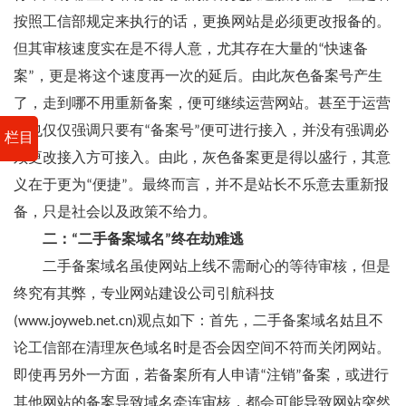
按照工信部规定来执行的话，更换网站是必须更改报备的。
但其审核速度实在是不得人意，尤其存在大量的“快速备
案”，更是将这个速度再一次的延后。由此灰色备案号产生
了，走到哪不用重新备案，便可继续运营网站。甚至于运营
商也仅仅强调只要有“备案号”便可进行接入，并没有强调必
栏目
须更改接入方可接入。由此，灰色备案更是得以盛行，其意
义在于更为“便捷”。最终而言，并不是站长不乐意去重新报
备，只是社会以及政策不给力。
二：“二手备案域名”终在劫难逃
二手备案域名虽使网站上线不需耐心的等待审核，但是
终究有其弊，专业网站建设公司引航科技
(www.joyweb.net.cn)观点如下：首先，二手备案域名姑且不
论工信部在清理灰色域名时是否会因空间不符而关闭网站。
即使再另外一方面，若备案所有人申请“注销”备案，或进行
其他网站的备案导致域名牵连审核，都会可能导致网站突然