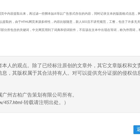
网页中内容提取出来，再过滤一些脚本如JS等以广告形式存在的内容，同时记录文本的版面格式信息，
么提取的，由于HTML网页来源多样性，内容比较随意，新人
SEO
且不讲究规范，工整，包含了许多无
部部分所包含的关键词，中文网页用到了词典和切词软件，不应该在文本中出现在等词，称为停用词，
者本人的观点。除了已经标注原创的文章外，其它文章版权和文
信息，其版权属于其合法持有人。对可以提供充分证据的侵权信息
属广州古柏广告策划有限公司所有。
w/457.html
-转载请注明出处。）