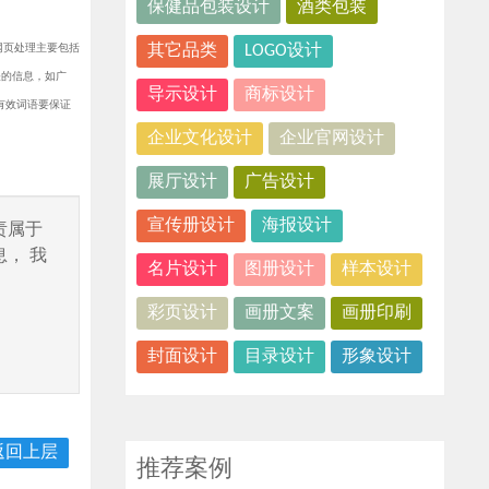
保健品包装设计
酒类包装
网页处理主要包括
其它品类
LOGO设计
关的信息，如广
导示设计
商标设计
有效词语要保证
企业文化设计
企业官网设计
展厅设计
广告设计
宣传册设计
海报设计
责属于
， 我
名片设计
图册设计
样本设计
彩页设计
画册文案
画册印刷
封面设计
目录设计
形象设计
返回上层
推荐案例