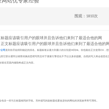
业网站优专家经验
围观：1810次
文标题应该吸引用户的眼球并且告诉他们来到了最适合他的网
正文标题应该吸引用户的眼球并且告诉他们来到了最适合他的
计公司
直到你开始得到稳定的排名。标题标签从最大到最小的分别是HI到H6。你也能在正文使用CSS，
的其它部分通常以销售转换的思维写而且对于搜索引擎优化不予以太多的提醒。自然的写入将会使您在
3的标签在页面内辅助构成正文内容。
包含一些与主标题相同的字组。另外描写的副标题也要改进你的网站的浏览效率和可用性。