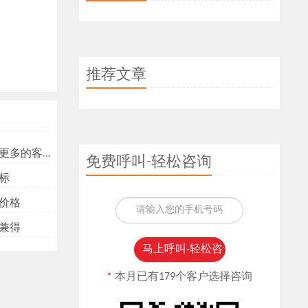
推荐文章
多的客户？
免费呼叫-轻松咨询
标
价格
兼得
*
本月已有179个客户选择咨询