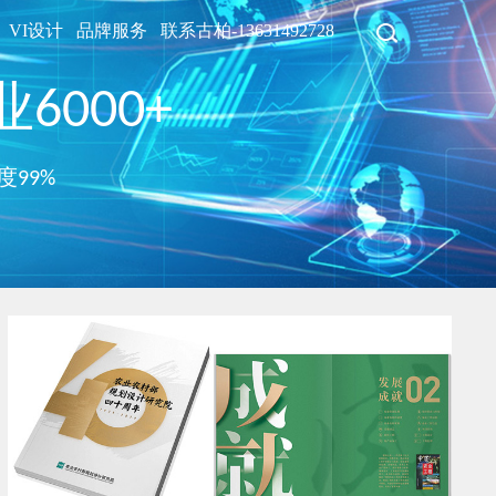
VI设计
品牌服务
联系古柏-13631492728
6000+
度99%