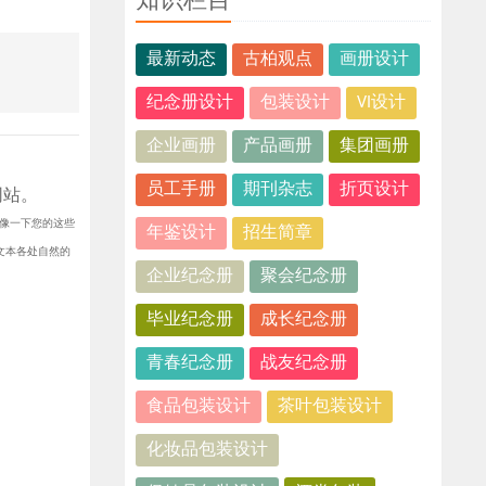
知识栏目
最新动态
古柏观点
画册设计
纪念册设计
包装设计
VI设计
企业画册
产品画册
集团画册
员工手册
期刊杂志
折页设计
网站。
想像一下您的这些
年鉴设计
招生简章
文本各处自然的
企业纪念册
聚会纪念册
毕业纪念册
成长纪念册
青春纪念册
战友纪念册
食品包装设计
茶叶包装设计
化妆品包装设计