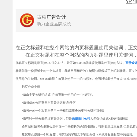
企
古柏广告设计
助力企业品牌成长
在正文标题和在整个网站的内页标题里使用关键词，正
在正文标题和在整个网站的内页标题里使用关键词，
优化正文标题是最直接
SEO优化方法
。最开始SEO168就建议使用这种直接的方法，
画册设
标题就像一份报纸中的一个大标题。我通常用相近的关键词短语做成正文的副标题。正文
使用您的关键词。seo168建议在每页上使用一个的H1标签。也可以试着使用许多H2 或H
把页分成小组
H1(由主要关键词组成) 在每页唯一使用的一个H1标签。
H2(相似的分题重复主要关键词短语)段落
H2(另外的一个次要主题用一些相似或重叠的变种关键词))段落
H2(有时一些分表题没有关键词，但是
画册设计公司
大多数也做成H2的标题)段落
通常副标题将会把重心集中在一个些较长的关键词短语，特别要超过主标题,但是也将会
建议每页使用一个H1标签，用其他的字组文本辅助关键词构成那标题标签中的信息。