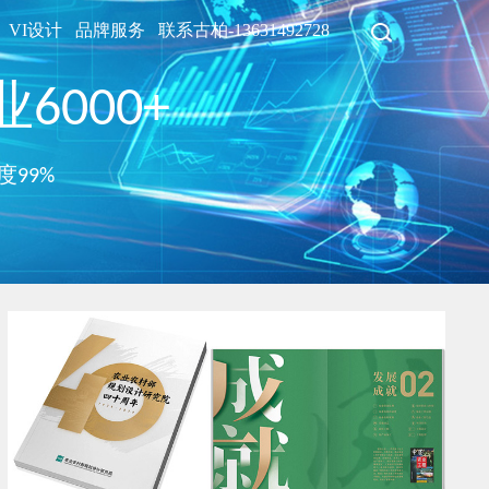
VI设计
品牌服务
联系古柏-13631492728
6000+
度99%