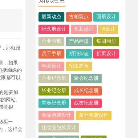
知识栏目
最新动态
古柏观点
画册设计
纪念册设计
包装设计
VI设计
企业画册
产品画册
集团画册
尸，那就没
员工手册
期刊杂志
折页设计
章，如果
年鉴设计
招生简章
包括蜘蛛的
大家都可以
企业纪念册
聚会纪念册
毕业纪念册
成长纪念册
的是要加
你的网站。
青春纪念册
战友纪念册
感觉很
食品包装设计
茶叶包装设计
5买一
化妆品包装设计
的，这样会