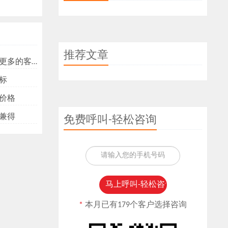
推荐文章
多的客户？
标
价格
兼得
免费呼叫-轻松咨询
*
本月已有179个客户选择咨询