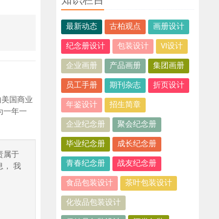
知识栏目
最新动态
古柏观点
画册设计
纪念册设计
包装设计
VI设计
企业画册
产品画册
集团画册
员工手册
期刊杂志
折页设计
由美国商业
年鉴设计
招生简章
为一年一
企业纪念册
聚会纪念册
毕业纪念册
成长纪念册
责属于
青春纪念册
战友纪念册
， 我
食品包装设计
茶叶包装设计
化妆品包装设计