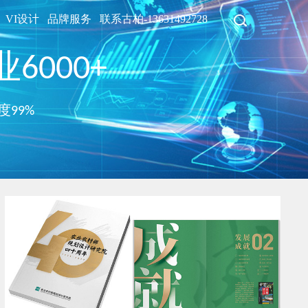
VI设计
品牌服务
联系古柏-13631492728
6000+
度99%