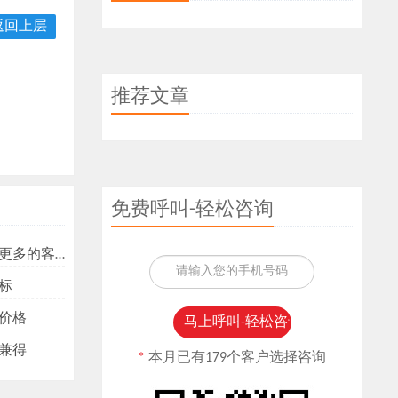
返回上层
推荐文章
免费呼叫-轻松咨询
多的客户？
标
价格
兼得
*
本月已有179个客户选择咨询