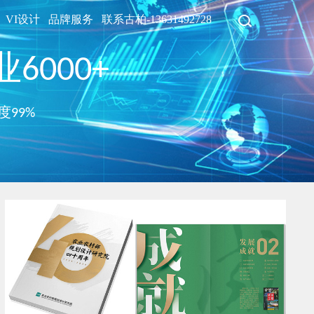
VI设计
品牌服务
联系古柏-13631492728
6000+
度99%