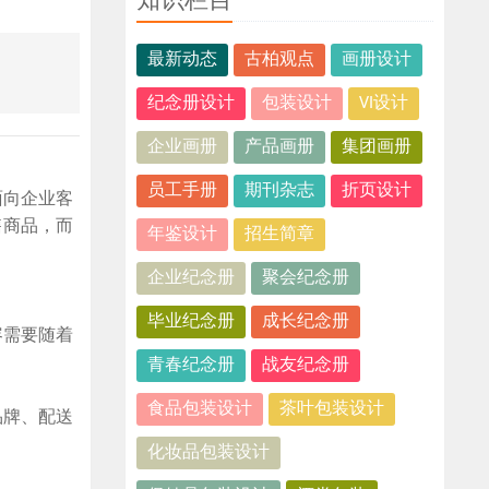
知识栏目
最新动态
古柏观点
画册设计
纪念册设计
包装设计
VI设计
企业画册
产品画册
集团画册
员工手册
期刊杂志
折页设计
面向企业客
售商品，而
年鉴设计
招生简章
企业纪念册
聚会纪念册
毕业纪念册
成长纪念册
容需要随着
青春纪念册
战友纪念册
食品包装设计
茶叶包装设计
品牌、配送
化妆品包装设计