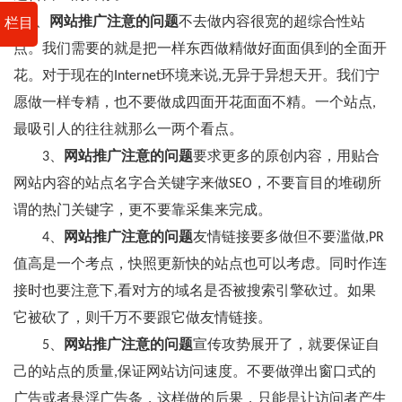
2、
网站推广注意的问题
不去做内容很宽的超综合性站
栏目
点。我们需要的就是把一样东西做精做好面面俱到的全面开
花。对于现在的Internet环境来说,无异于异想天开。我们宁
愿做一样专精，也不要做成四面开花面面不精。一个站点,
最吸引人的往往就那么一两个看点。
3、
网站推广注意的问题
要求更多的原创内容，用贴合
网站内容的站点名字合关键字来做SEO，不要盲目的堆砌所
谓的热门关键字，更不要靠采集来完成。
4、
网站推广注意的问题
友情链接要多做但不要滥做,PR
值高是一个考点，快照更新快的站点也可以考虑。同时作连
接时也要注意下,看对方的域名是否被搜索引擎砍过。如果
它被砍了，则千万不要跟它做友情链接。
5、
网站推广注意的问题
宣传攻势展开了，就要保证自
己的站点的质量,保证网站访问速度。不要做弹出窗口式的
广告或者悬浮广告条，这样做的后果，只能是让访问者产生