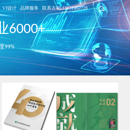
VI设计
品牌服务
联系古柏-13631492728
6000+
度99%