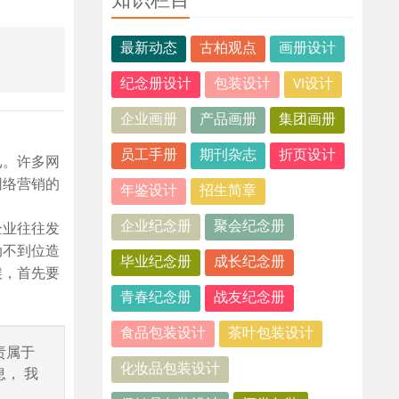
知识栏目
最新动态
古柏观点
画册设计
纪念册设计
包装设计
VI设计
企业画册
产品画册
集团画册
员工手册
期刊杂志
折页设计
已。许多网
网络营销的
年鉴设计
招生简章
企业纪念册
聚会纪念册
企业往往发
动不到位造
毕业纪念册
成长纪念册
候，首先要
青春纪念册
战友纪念册
食品包装设计
茶叶包装设计
责属于
化妆品包装设计
， 我