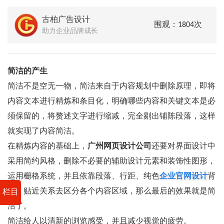
古柏广告设计
围观：1804次
助力企业品牌成长
简洁的产生
简洁不是空无一物，简洁来自于内容规划中删除原理，即将
内容文本进行精炼和条目化，明确哪些内容和关键文本是必
须保留的，将赘述文字进行缩减，完全剔出铺陈段落，这样
就实现了内容简洁。
在精炼内容的基础上，
广州网页设计公司
还要对界面设计中
采用简约风格，删除不必要的辅助设计元素和装饰性图形，
运用栅格系统，并且依靠段落、行距、纯色
企业官网设计
背
景、贴近关系去区分各个内容区域，那么最后的效果就是简
栏目
洁了。
简洁给人以清新的浏览感受，并且减少视觉的疲劳。