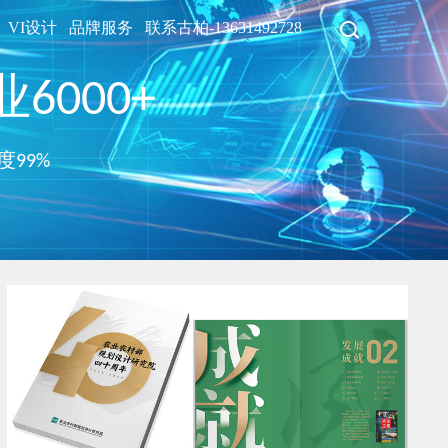
VI设计
品牌服务
联系古柏-13631492728
6000+
度99%