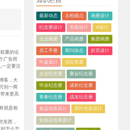
知识栏目
最新动态
古柏观点
画册设计
纪念册设计
包装设计
VI设计
企业画册
产品画册
集团画册
员工手册
期刊杂志
折页设计
高权重的论
个广告而
年鉴设计
招生简章
,一定要注
企业纪念册
聚会纪念册
博客，大
毕业纪念册
成长纪念册
万别一两
你带来更高
青春纪念册
战友纪念册
有就是相
食品包装设计
茶叶包装设计
化妆品包装设计
些东西，
不好怎么怎