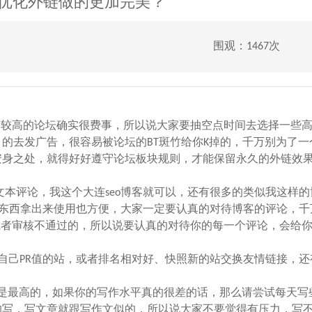
优化外链做的更加完美？
围观：1467次
比较高的论坛确实很费事，所以说大家要抽空点时间去选择一些
的去发广告，很容易被论坛的BT斑竹给你K掉的，千万别为了一
身之处，就得好好遵守论坛板块规则，才能保留永久的外链效果
。
文本评论，我这个大连seo博客就可以，还有很多的类似我这样的
些东西拿出来使用也方便，大家一定要认真的对待博客的评论，千
或者审核不通过的，所以说要认真的对待你的每一个评论，会给
自己PR值的站，或者排名相对好、快照新的站交换友情链接，还
最高的，如果你的写作水平真的很差的话，那么请尝试每天写
的写，写文章就跟写作文似的，所以说大家不要觉得有压力，写