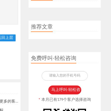
推荐文章
返回上层
免费呼叫-轻松咨询
*
本月已有179个客户选择咨询
多的客户？
标