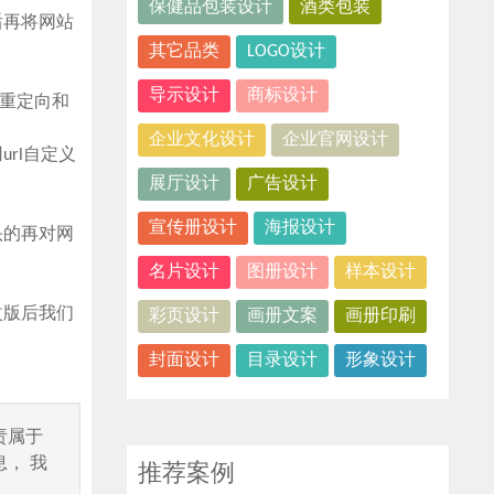
保健品包装设计
酒类包装
后再将网站
其它品类
LOGO设计
导示设计
商标设计
重定向和
企业文化设计
企业官网设计
rl自定义
展厅设计
广告设计
宣传册设计
海报设计
头的再对网
名片设计
图册设计
样本设计
改版后我们
彩页设计
画册文案
画册印刷
封面设计
目录设计
形象设计
责属于
， 我
推荐案例