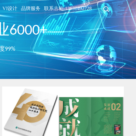
VI设计
品牌服务
联系古柏-13631492728
6000+
度99%