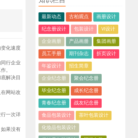
知识栏目
最新动态
古柏观点
画册设计
纪念册设计
包装设计
VI设计
企业画册
产品画册
集团画册
的变化速度
员工手册
期刊杂志
折页设计
的同行企业
年鉴设计
招生简章
工作。
彻底解决目
企业纪念册
聚会纪念册
毕业纪念册
成长纪念册
及在网站改
青春纪念册
战友纪念册
进行一次详
食品包装设计
茶叶包装设计
化妆品包装设计
，如果没有