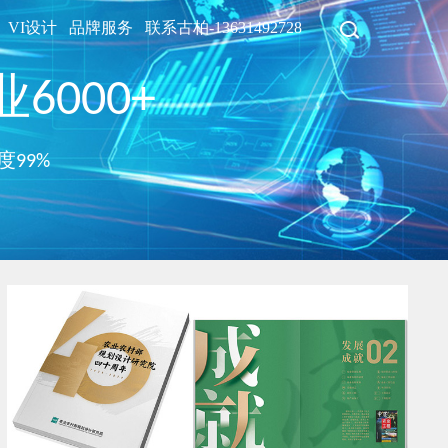
VI设计
品牌服务
联系古柏-13631492728
6000+
度99%