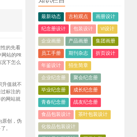
知识栏目
最新动态
古柏观点
画册设计
纪念册设计
包装设计
VI设计
企业画册
产品画册
集团画册
惯性的先看
员工手册
期刊杂志
折页设计
网站的PR
情况下怎么
年鉴设计
招生简章
企业纪念册
聚会纪念册
积升值就不
毕业纪念册
成长纪念册
通过标注的
样的网站就
青春纪念册
战友纪念册
食品包装设计
茶叶包装设计
为原创，伪
化妆品包装设计
多了。