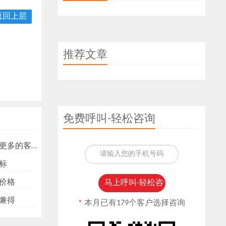
返回上层
推荐文章
免费呼叫-轻松咨询
多的客户？
标
价格
兼得
*
本月已有179个客户选择咨询