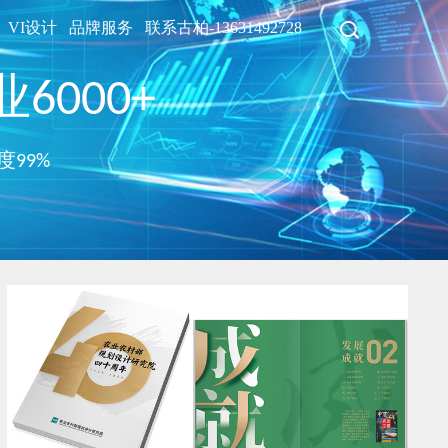
VI设计
品牌服务
联系古柏-13631492728
6000+
度99%