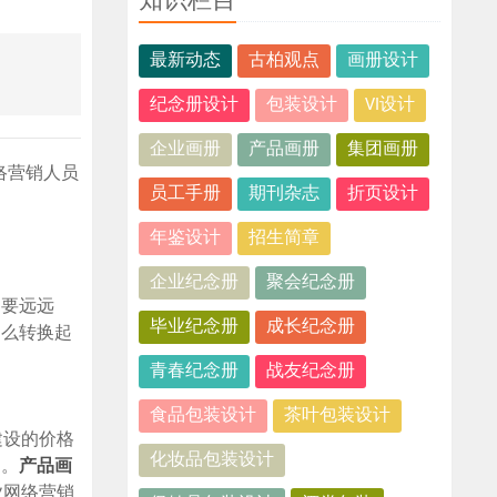
知识栏目
最新动态
古柏观点
画册设计
纪念册设计
包装设计
VI设计
企业画册
产品画册
集团画册
络营销人员
员工手册
期刊杂志
折页设计
年鉴设计
招生简章
企业纪念册
聚会纪念册
”要远远
毕业纪念册
成长纪念册
那么转换起
青春纪念册
战友纪念册
食品包装设计
茶叶包装设计
建设的价格
化妆品包装设计
了。
产品画
业网络营销