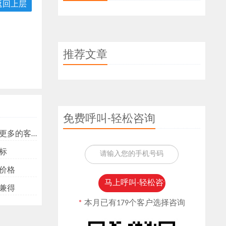
返回上层
推荐文章
免费呼叫-轻松咨询
多的客户？
标
价格
兼得
*
本月已有179个客户选择咨询