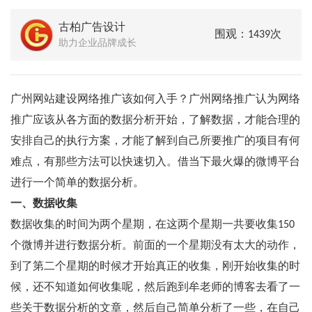
古柏广告设计
围观：1439次
助力企业品牌成长
广州网站建设网络推广该如何入手？广州网络推广认为网络
推广应该从各方面的数据分析开始，了解数据，才能合理的
安排自己的执行方案，才能了解到自己所要推广的项目有何
难点，有那些方法可以快速切入。借当下最火爆的微博平台
进行一个简单的数据分析。
一、数据收集
数据收集的时间为两个星期，在这两个星期一共要收集150
个微博并进行数据分析。前面的一个星期没有太大的动作，
到了第二个星期的时候才开始真正的收集，刚开始收集的时
候，还不知道如何收集呢，然后跑到牟老师的博客去看了一
些关于数据分析的文章，然后自己简单分析了一些，在自己