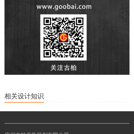
相关设计知识