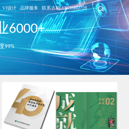
VI设计
品牌服务
联系古柏-13631492728
6000+
度99%