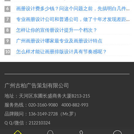
画册设计费多少钱？问这个问题之前，先搞明白几件事
6
专业画册设计公司和普通公司，做了十年才发现差距在哪
7
怎样让你的宣传册设计提升一个档次？
8
广州画册设计哪家最专业及画册设计特点
9
怎么样才能让画册排版设计具有节奏感呢？
10
广州古柏广告策划有限公司
地址：天河区东圃长盛商务大厦B213-215
服务热线：
020-3160-9080 4000-882-993
品牌顾问：
136-3149-2728（Mr.罗）
Q Q/微信：
212210324
Copyright©2004-2020 GOOBAI Inc.All rights reserved