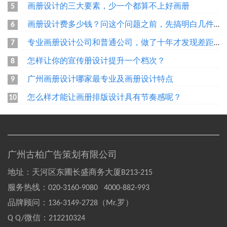
画册设计的三大要素，少一个都算不上好画册
5
画册设计费多少钱？问这个问题之前，先搞明白几件事
6
专业画册设计公司和普通公司，做了十年才发现差距在哪
7
怎样让你的宣传册设计提升一个档次？
8
广州画册设计哪家最专业及画册设计特点
9
怎么样才能让画册排版设计具有节奏感呢？
10
广州古柏广告策划有限公司
地址：天河区东圃长盛商务大厦B213-215
服务热线：
020-3160-9080 4000-882-993
品牌顾问：
136-3149-2728（Mr.罗）
Q Q/微信：
212210324