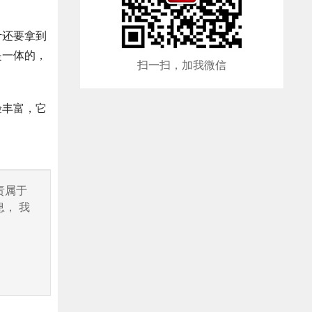
计还要拿到
是一体的，
扫一扫，加我微信
验丰富，它
责属于
， 我