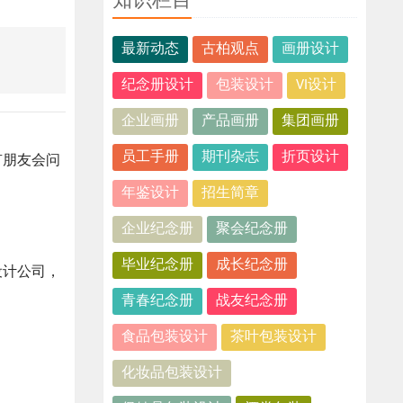
知识栏目
最新动态
古柏观点
画册设计
纪念册设计
包装设计
VI设计
企业画册
产品画册
集团画册
员工手册
期刊杂志
折页设计
有朋友会问
年鉴设计
招生简章
企业纪念册
聚会纪念册
毕业纪念册
成长纪念册
设计公司，
青春纪念册
战友纪念册
食品包装设计
茶叶包装设计
化妆品包装设计