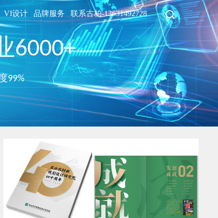
VI设计
品牌服务
联系古柏-13631492728
6000+
度99%