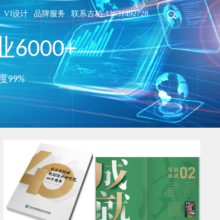
VI设计
品牌服务
联系古柏-13631492728
6000+
度99%