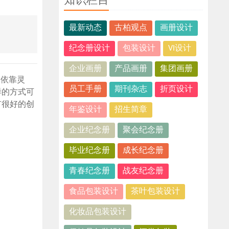
知识栏目
最新动态
古柏观点
画册设计
纪念册设计
包装设计
VI设计
企业画册
产品画册
集团画册
造依靠灵
员工手册
期刊杂志
折页设计
样的方式可
有很好的创
年鉴设计
招生简章
企业纪念册
聚会纪念册
毕业纪念册
成长纪念册
青春纪念册
战友纪念册
食品包装设计
茶叶包装设计
化妆品包装设计