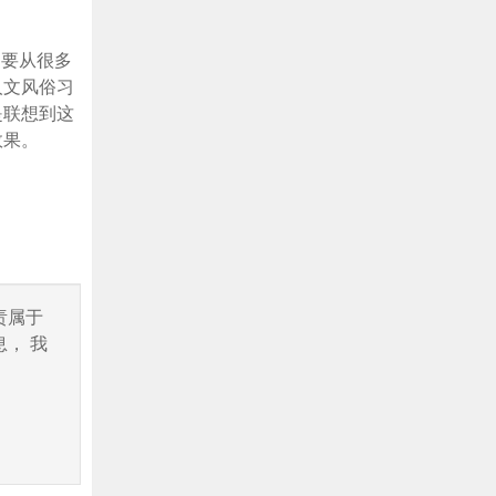
，要从很多
人文风俗习
是联想到这
效果。
责属于
， 我