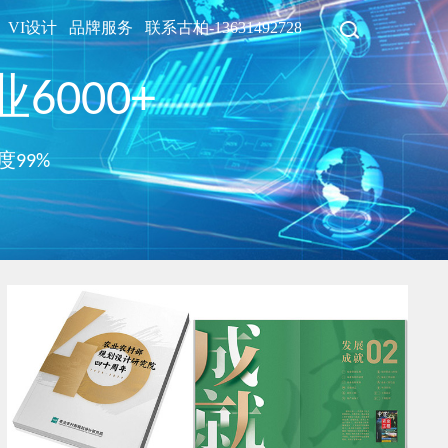
VI设计
品牌服务
联系古柏-13631492728
6000+
度99%