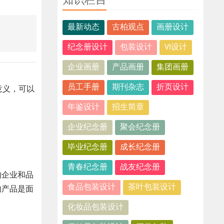
知识栏目
最新动态
古柏观点
画册设计
纪念册设计
包装设计
VI设计
企业画册
产品画册
集团画册
员工手册
期刊杂志
折页设计
意义，可以
年鉴设计
招生简章
企业纪念册
聚会纪念册
毕业纪念册
成长纪念册
青春纪念册
战友纪念册
的企业和品
食品包装设计
茶叶包装设计
的产品是面
化妆品包装设计