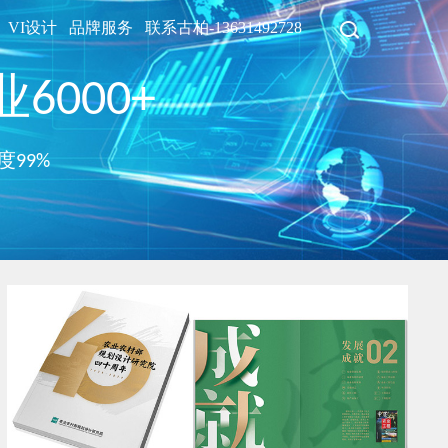
VI设计
品牌服务
联系古柏-13631492728
6000+
度99%